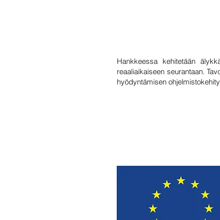
Hankkeessa kehitetään älykkäit
reaaliaikaiseen seurantaan. Tav
hyödyntämisen ohjelmistokehityks