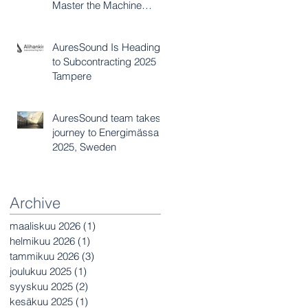
Master the Machine
Acoustics Challenge?
AuresSound Is Heading
to Subcontracting 2025 in
Tampere
AuresSound team takes
journey to Energimässan
2025, Sweden
Archive
maaliskuu 2026
(1)
1 päivitys
helmikuu 2026
(1)
1 päivitys
tammikuu 2026
(3)
3 päivitystä
joulukuu 2025
(1)
1 päivitys
syyskuu 2025
(2)
2 päivitystä
kesäkuu 2025
(1)
1 päivitys