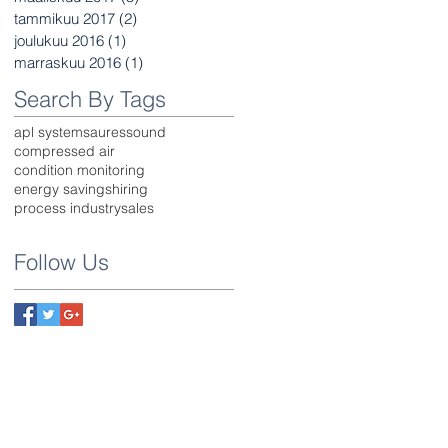
tammikuu 2017
(2)
2 päivitystä
joulukuu 2016
(1)
1 päivitys
marraskuu 2016
(1)
1 päivitys
Search By Tags
apl systems
auressound
compressed air
condition monitoring
energy savings
hiring
process industry
sales
Follow Us
APL Systems Oy
Yrittäjäntie 23
70150 KUOPIO