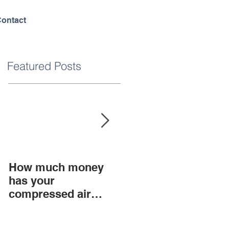
ontact
Featured Posts
How much money
What is sound?
has your
compressed air
system lost while
reading this blog?