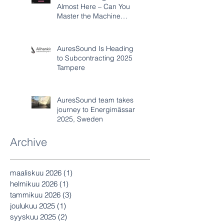
Almost Here – Can You
Master the Machine
Acoustics Challenge?
AuresSound Is Heading
to Subcontracting 2025 in
Tampere
AuresSound team takes
journey to Energimässan
2025, Sweden
Archive
maaliskuu 2026
(1)
1 päivitys
helmikuu 2026
(1)
1 päivitys
tammikuu 2026
(3)
3 päivitystä
joulukuu 2025
(1)
1 päivitys
syyskuu 2025
(2)
2 päivitystä