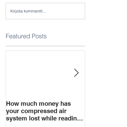
Kirjoita kommentti...
Featured Posts
How much money has
What is soun
your compressed air
system lost while reading
this blog?