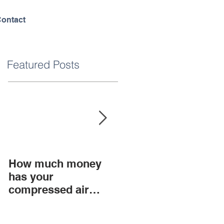
ontact
Featured Posts
How much money
What is sound?
has your
compressed air
system lost while
reading this blog?