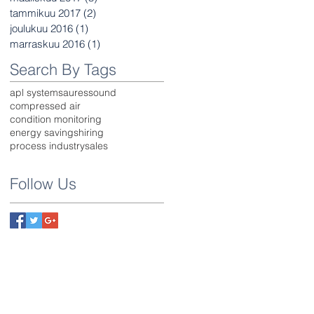
tammikuu 2017
(2)
2 päivitystä
joulukuu 2016
(1)
1 päivitys
marraskuu 2016
(1)
1 päivitys
Search By Tags
apl systems
auressound
compressed air
condition monitoring
energy savings
hiring
process industry
sales
Follow Us
APL Systems Oy
Yrittäjäntie 23
70150 KUOPIO