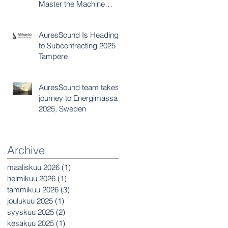
Master the Machine
Acoustics Challenge?
AuresSound Is Heading
to Subcontracting 2025 in
Tampere
AuresSound team takes
journey to Energimässan
2025, Sweden
Archive
maaliskuu 2026
(1)
1 päivitys
helmikuu 2026
(1)
1 päivitys
tammikuu 2026
(3)
3 päivitystä
joulukuu 2025
(1)
1 päivitys
syyskuu 2025
(2)
2 päivitystä
kesäkuu 2025
(1)
1 päivitys