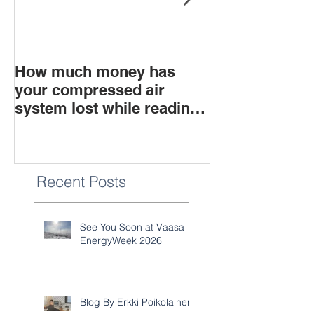
How much money has
What is soun
your compressed air
system lost while reading
this blog?
Recent Posts
See You Soon at Vaasa
EnergyWeek 2026
Blog By Erkki Poikolainen