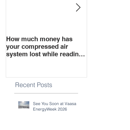
How much money has
What is soun
your compressed air
system lost while reading
this blog?
Recent Posts
See You Soon at Vaasa
EnergyWeek 2026